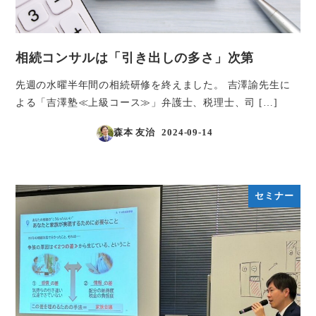
相続コンサルは「引き出しの多さ」次第
先週の水曜半年間の相続研修を終えました。 吉澤諭先生に
よる「吉澤塾≪上級コース≫」弁護士、税理士、司 […]
森本 友治
2024-09-14
投稿日
セミナー