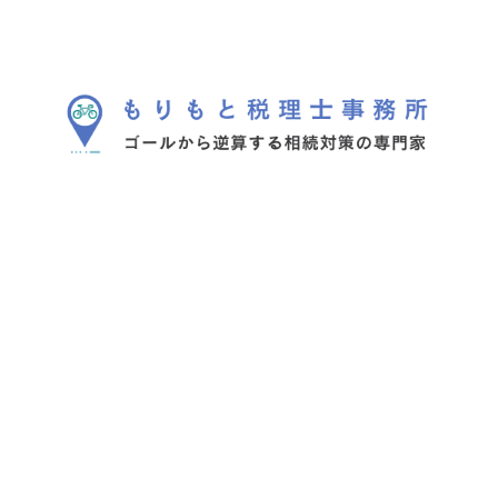
メ
イ
ン
コ
ン
テ
ン
ツ
へ
もりもと税理士事務所とは
ご相談の流れ
移
動