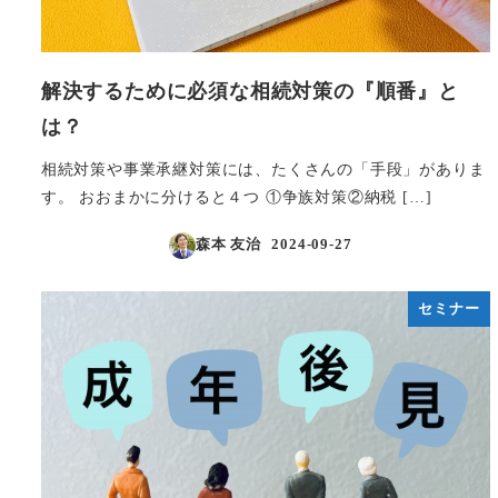
解決するために必須な相続対策の『順番』と
は？
相続対策や事業承継対策には、たくさんの「手段」がありま
す。 おおまかに分けると４つ ①争族対策②納税 […]
森本 友治
2024-09-27
投稿日
セミナー