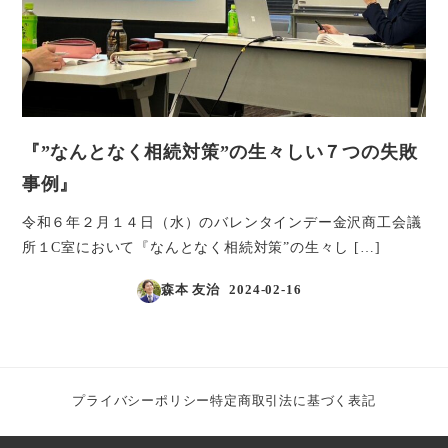
『”なんとなく相続対策”の生々しい７つの失敗
事例』
令和６年２月１４日（水）のバレンタインデー金沢商工会議
所１C室において『なんとなく相続対策”の生々し […]
森本 友治
2024-02-16
投稿日
プライバシーポリシー
特定商取引法に基づく表記