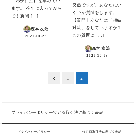
にわかに注目を集めてい
突然ですが、あなたにい
ます。 今年に入ってから
くつか質問をします。
でも新聞 […]
【質問】あなたは「相続
対策」をしていますか？
森本 友治
この質問に […]
2021-10-29
投稿日
森本 友治
2021-10-13
投稿日
投
1
2
稿
の
プライバシーポリシー
特定商取引法に基づく表記
ペ
ー
プライバシーポリシー
特定商取引法に基づく表記
©もりもと税理士事務所 All Right Reserved.