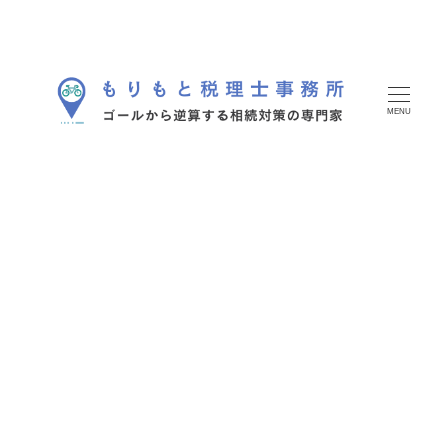
メ
イ
ン
コ
MENU
ン
テ
ン
ツ
へ
移
動
相続対策