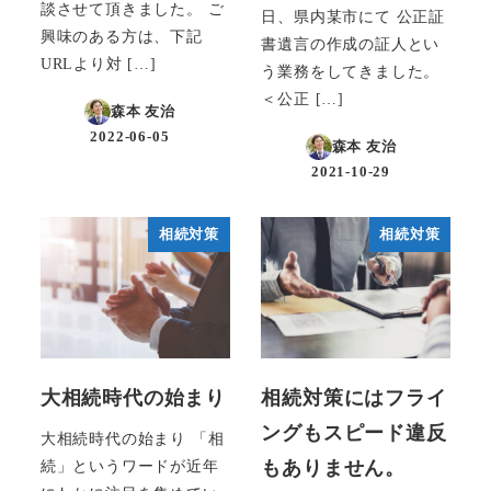
談させて頂きました。 ご
日、県内某市にて 公正証
興味のある方は、下記
書遺言の作成の証人とい
URLより対 […]
う業務をしてきました。
＜公正 […]
森本 友治
2022-06-05
森本 友治
投稿日
2021-10-29
投稿日
相続対策
相続対策
大相続時代の始まり
相続対策にはフライ
ングもスピード違反
大相続時代の始まり 「相
もありません。
続」というワードが近年