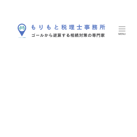
メ
イ
ン
コ
MENU
ン
テ
ン
ツ
へ
移
動
2023年5月